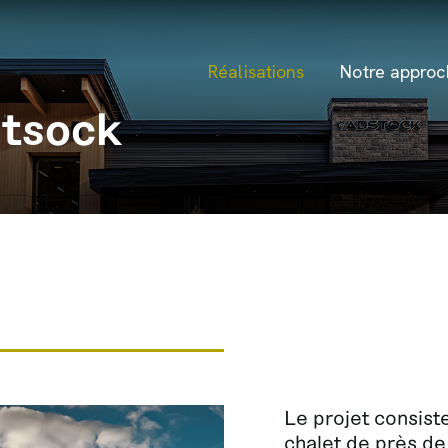
Réalisations
Notre approc
dtsock
Le projet consist
chalet de près de