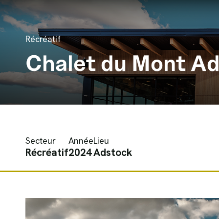
Aller au contenu
Récréatif
Chalet du Mont A
Secteur
Année
Lieu
Récréatif
2024
Adstock