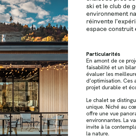
ski et le club de
environnement nat
réinvente l’expér
espace construit 
Particularités
En amont de ce proje
faisabilité et un bi
évaluer les meilleure
d’optimisation. Ces
projet durable et é
Le chalet se distin
unique. Niché au cœu
offre une vue panor
environnantes. La v
invite à la contempl
la nature.