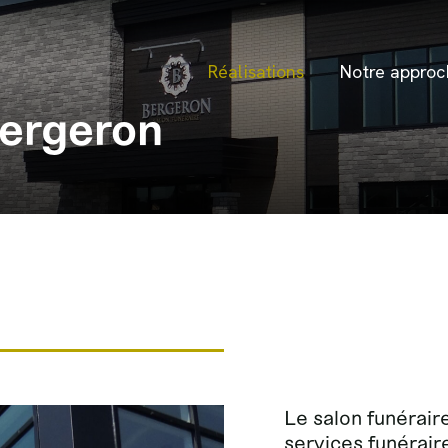
Réalisations
Notre approc
Bergeron
Le salon funérair
services funéraire