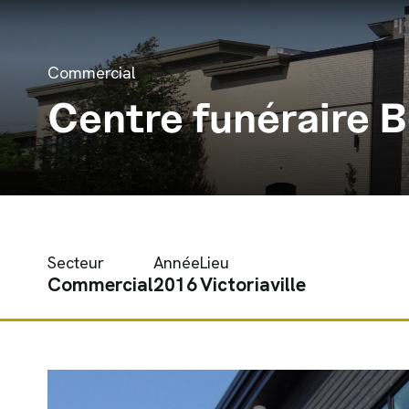
Aller au contenu
Commercial
Centre funéraire 
Secteur
Année
Lieu
Commercial
2016
Victoriaville