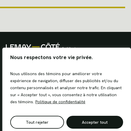
Caserne de Princeville
MRC du Granit
Nous respectons votre vie privée.
Nous utilisons des témoins pour améliorer votre
expérience de navigation, diffuser des publicités et/ou du
Facebook
Instagram
contenu personnalisés et analyser notre trafic. En cliquant
sur « Accepter tout », vous consentez à notre utilisation
des témoins.
Politique de confidentialité
Politique de confidentialité
© Lemay Côté architectes, 2024.
Tout rejeter
Accepter tout
Tous droits réservés